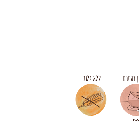
 במטבח
ללא גלוטן
סביר'