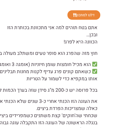
דלגו למתכון
אתם בטח תוהים למה אני מתכוונת בכותרת הזו
ובכן…
הכוונה היא לפרג!
חוץ מזה שהפרג הוא סופר טעים ומשתלב מעולה בקי
הוא מכיל חומצות שומן חיוניות (אומגה 3 ואומגה 6), סיבים תזונתיים, ויטמינים ומינרלים ובכללם כמות עצומה של סידן!
כשאתם קונים פרג עדיף לקנות מחנות תבלינים
אותו במקפיא כדי לשמור על הטריות
בכל פרוסה יש כ-200 מ"ג סידן שזה בערך הכמות למוצר חלב ממוצע!
את העוגה הזו הכנתי אחרי 
כאלה שמצריכות הפרדת ביצים.
שכחתי שה'חוקים' קצת משתנים כשמפרידים ביצים
בנגלה הראשונה של העוגה הזו התקבלה עוגה גבו