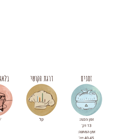
זמנים
דרגת הקושי
בלאגן
זמן הכנה:
קל
'
13 דק'
זמן המתנה:
40-45 דק'