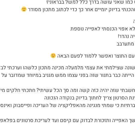
 כמו שאני עושה בדרך כלל למשל בבראוניז
כנתי בדיוק יומיים אחר כך כדי לכתוב מתכון מסודר
א אפוי הכנסתי לאפייה נוספת
ה נהדר!
 מתערבב
 עם התוצר ואפשר ללמוד לפעם הבאה
ונה שצילמתי את עצמי מלמעלה מכינה מתכון כלשהו וערכתי לבד
1 דקות אז תוך 13 דקות העוגה הייתה כבר בתנור שזה בפני עצמו ממש מגניב במיוחד שמדובר 
ות. 4 שעות!! תכלס לא חשבתי שזה יהיה כזה קשה ומה סך הכל עשיתי? חתכתי חלקים מ
נת הסרטון צריך לחתוך בדיוק בנקודה הנכונה
לרשתות החברתיות כי שמתי מנגינה מהאפליקציה של העריכה ופייסבוק ואינ
ך האפייה ותזכורת לבדוק עם קיסם ועד לעריכת סרטונים בפלאפו