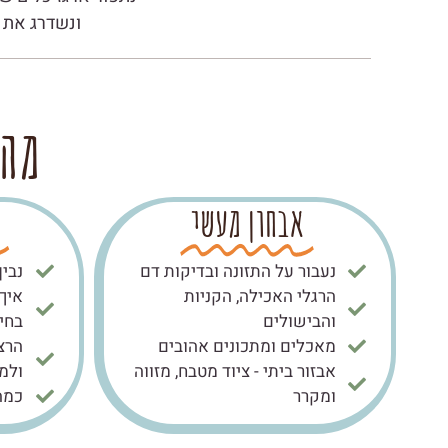
ונשדרג את 
מה 
אבחון מעשי
נעבור על התזונה ובדיקות דם
נבין
הרגלי האכילה, הקניות
איך
והבישולים
בחיי
מאכלים ומתכונים אהובים
הרצ
אבזור ביתי - ציוד מטבח, מזווה
ולמ
ומקרר
כמה