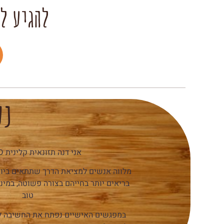
להגיע ל
נע
אני דנה תזונאית קלינית M.sc RD
מלווה אנשים למציאת הדרך שתתאים ביות
בריאים יותר בחייהם בצורה פשוטה, במיני
טוב
במפגשים האישיים נפתח את החשיבה לגב