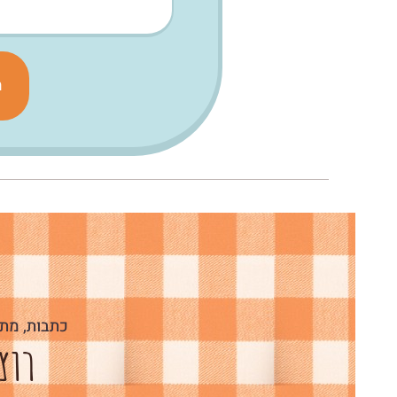
מ
ה
כתבות, מתכ
רוצ