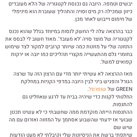
יבשים וטמפה. היובה גם נכנסת לקטגוריה של הלא מעובדים
כיוון שמכילה רק מים וסויה והתהליך שעוברת הוא מינימלי
של חימום וייבוש לאחר מכן.
כבר בהרצאה עלה לי החשק לנסות במיוחד בגלל שהוא נכנס
לקטגוריה של מוצר סויה 'לא מעובד'. מאוד חשוב לי לבסס את
התזונה שלי על מזונות כמה שיותר קרובים למקור לצד שימוש
בחומרי גלם מהתעשייה מקצרי תהליכים כמו יובה או ירקות
קפואים למשל.
מאז ההרצאה לא עשיתי יותר מדי עם הרצון הזה עד שרצה
הגורל והפגיש ביני לבין היובה במדפי הקניות במחלקת
GREEN של
שופרסל
.
החלטתי לקנות כדי שיהיה בבית עד לרגע שאחליט גם
להתנסות.
ההתנסות הייתה מוקדמת ממה שחשבתי כי לא עשינו תכנון
שבועי אז ידעתי שהשבוע אסתמך על המזווה ואזרום עם מה
שיש שם
שיתפתי ברשת את הניסיונות שלי וקיבלתי לא מעט הודעות