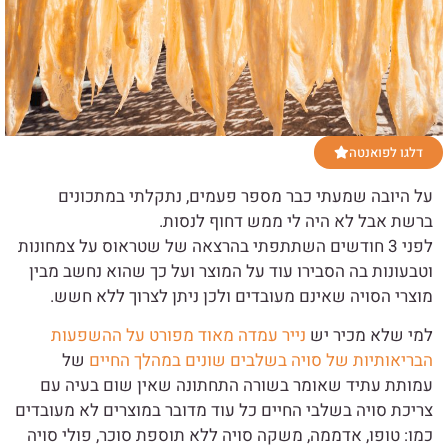
דלגו לפואנטה
על היובה שמעתי כבר מספר פעמים, נתקלתי במתכונים
ברשת אבל לא היה לי ממש דחוף לנסות.
לפני 3 חודשים השתתפתי בהרצאה של שטראוס על צמחונות
וטבעונות בה הסבירו עוד על המוצר ועל כך שהוא נחשב מבין
מוצרי הסויה שאינם מעובדים ולכן ניתן לצרוך ללא חשש.
למי שלא מכיר יש
נייר עמדה מאוד מפורט על ההשפעות
הבריאותיות של סויה בשלבים שונים במהלך החיים
של
עמותת עתיד שאומר בשורה התחתונה שאין שום בעיה עם
צריכת סויה בשלבי החיים כל עוד מדובר במוצרים לא מעובדים
כמו: טופו, אדממה, משקה סויה ללא תוספת סוכר, פולי סויה