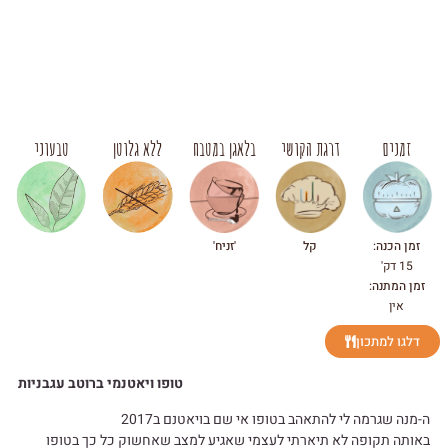
זמנים
דרגת הקושי
בלאגן במטבח
ללא גלוטן
טבעוני
זמן הכנה:
קל
'זניח'
15 דק'
זמן המתנה:
אין
דלגו למתכון
טופו ויאטנמי ברוטב עגבניות
ה-מנה שגרמה לי להתאהב בטופו אי שם בויאטנם ב2017
באותה תקופה לא תיארתי לעצמי שאגיע למצב שאחשוק כל כך בטופו