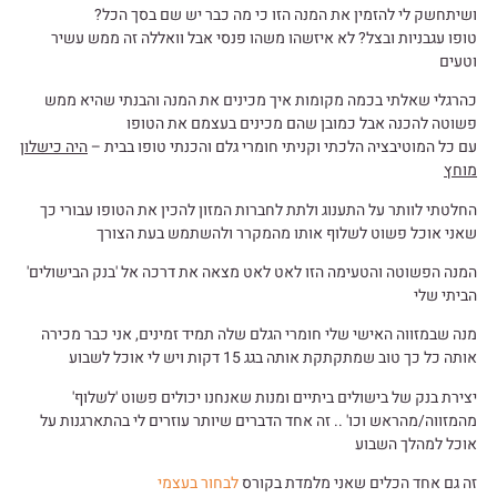
ושיתחשק לי להזמין את המנה הזו כי מה כבר יש שם בסך הכל?
טופו עגבניות ובצל? לא איזשהו משהו פנסי אבל וואללה זה ממש עשיר
וטעים
כהרגלי שאלתי בכמה מקומות איך מכינים את המנה והבנתי שהיא ממש
פשוטה להכנה אבל כמובן שהם מכינים בעצמם את הטופו
עם כל המוטיבציה הלכתי וקניתי חומרי גלם והכנתי טופו בבית –
היה כישלון
מוחץ
החלטתי לוותר על התענוג ולתת לחברות המזון להכין את הטופו עבורי כך
שאני אוכל פשוט לשלוף אותו מהמקרר ולהשתמש בעת הצורך
המנה הפשוטה והטעימה הזו לאט לאט מצאה את דרכה אל 'בנק הבישולים'
הביתי שלי
מנה שבמזווה האישי שלי חומרי הגלם שלה תמיד זמינים, אני כבר מכירה
אותה כל כך טוב שמתקתקת אותה בגג 15 דקות ויש לי אוכל לשבוע
יצירת בנק של בישולים ביתיים ומנות שאנחנו יכולים פשוט 'לשלוף'
מהמזווה/מהראש וכו' .. זה אחד הדברים שיותר עוזרים לי בהתארגנות על
אוכל למהלך השבוע
זה גם אחד הכלים שאני מלמדת בקורס
לבחור בעצמי