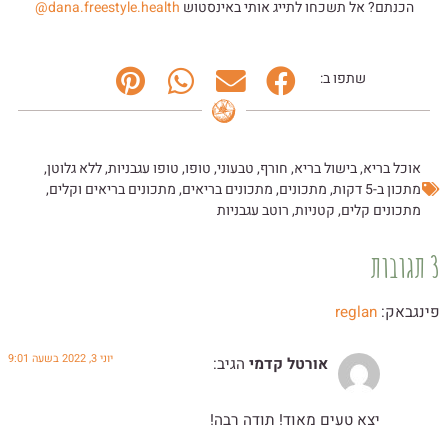
הכנתם? אל תשכחו לתייג אותי באינסטוש
dana.freestyle.health@
שתפו ב:
אוכל בריא
,
בישול בריא
,
חורף
,
טבעוני
,
טופו
,
טופו עגבניות
,
ללא גלוטן
,
מתכון ב-5 דקות
,
מתכונים
,
מתכונים בריאים
,
מתכונים בריאים וקלים
,
מתכונים קלים
,
קטניות
,
רוטב עגבניות
3 תגובות
פינגבאק:
reglan
יוני 3, 2022 בשעה 9:01
אורטל קדמי
הגיב:
יצא טעים מאוד! תודה רבה!