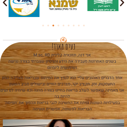
נעים מאוד!
אני דנה, תזונאית קלינית
M.sc, RD
בשנים האחרונות מעבירה את הידע והניסיון שצברתי בצורה נגישה
ושימושית ליומיום
אחד הדברים האהובים עליי הוא לנפץ את המיתוס שבריאות מצריכה המון
התעסקות, זמן, תקציב יקר, מצרכים הזויים ובישולים סביב השעון
אני מאמינה שאפשר לשלב בריאות בחיינו בצורה מהנה וכזו שיהיה לנו נעים
להיות בה
בפעילויות השונות נפתח את החשיבה לגבי בריאות ונהפוך את 'תפיסת'
הבריאות לפשוטה, אפשרית וטעימה