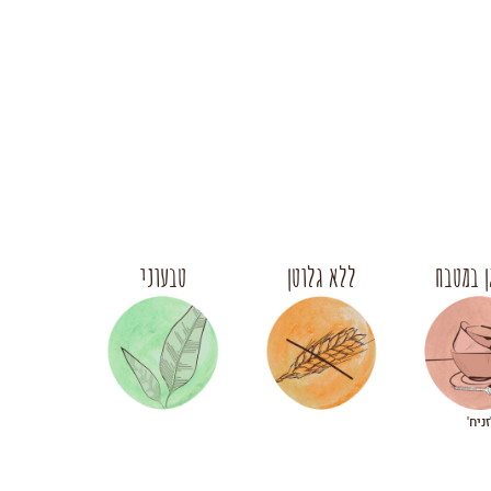
 במטבח
ללא גלוטן
טבעוני
זניח'