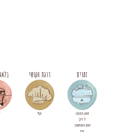
זמנים
דרגת הקושי
בלאגן
זמן הכנה:
קל
'
7 דק'
זמן המתנה:
אין