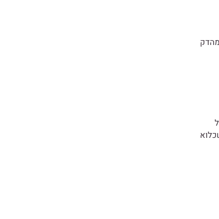
מהדק
ל
כלוא