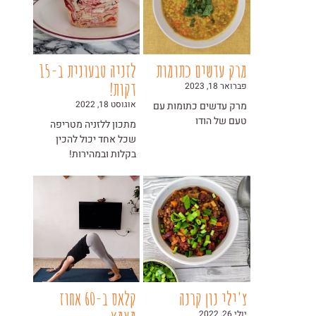
מרק עדשים כתומות
לזניה טבעונית ב-15
דקות!
פברואר 18, 2023
אוגוסט 18, 2022
מרק עדשים כתומות עם
טעם של הודו
מתכון ללזניה מטריפה
שכל אחד יכול להכין
בקלות ובמהירות!
צ'ילי נון קרנה
קלאס ב-60 אחוז
יולי 26, 2022