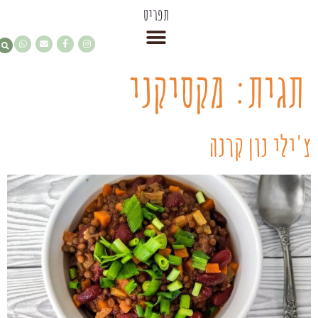
תפריט
תגית:
מקסיקני
צ'ילי נון קרנה