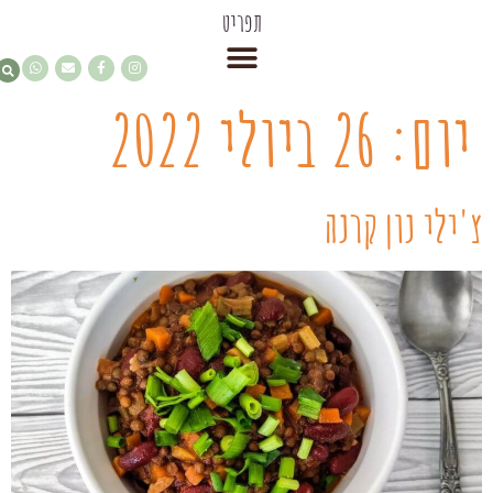
תפריט
יום:
26 ביולי 2022
צ'ילי נון קרנה