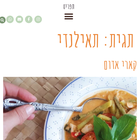
תפריט
תגית:
תאילנדי
קארי אדום