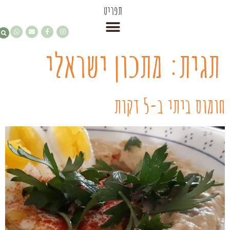
תפריט
תגית:
מתכון ישראלי
חומוס ביתי ב-5 דקות